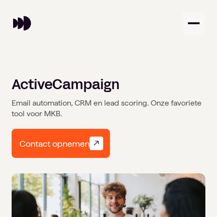
ActiveCampaign
Onze diensten
Email automation, CRM en lead scoring. Onze favoriete
tool voor MKB.
AI
Creative
Over ons
Data
Design
Contact opnemen
Automation
Alle diensten
Onze werkwijze
Sectoren
Werken bij
Ons team
B2B