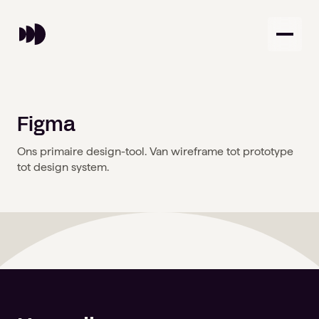
Figma
Onze diensten
Ons primaire design-tool. Van wireframe tot prototype
tot design system.
AI
Creative
Over ons
Data
Design
Automation
Alle diensten
Onze werkwijze
Sectoren
Werken bij
Ons team
B2B